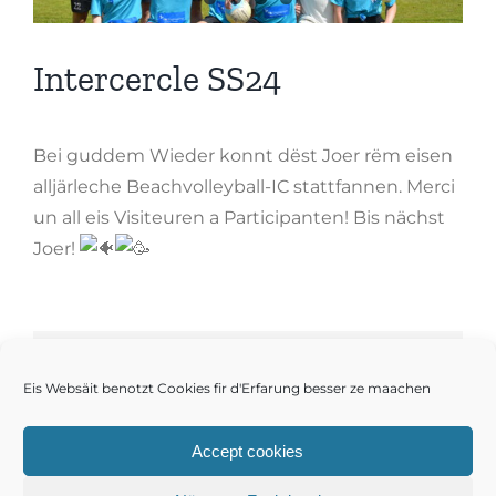
Intercercle SS24
Bei guddem Wieder konnt dëst Joer rëm eisen
alljärleche Beachvolleyball-IC stattfannen. Merci
un all eis Visiteuren a Participanten! Bis nächst
Joer!
Share This Story, Choose Your
Eis Websäit benotzt Cookies fir d'Erfarung besser ze maachen
Platform!
Accept cookies
Facebook
Twitter
Reddit
LinkedIn
WhatsApp
E-
Mail