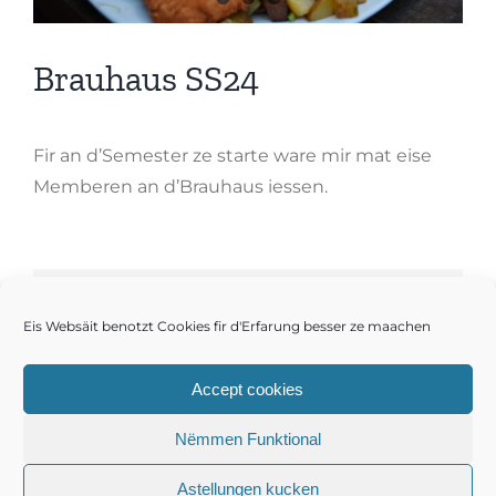
Brauhaus SS24
Fir an d’Semester ze starte ware mir mat eise
Memberen an d’Brauhaus iessen.
Share This Story, Choose Your
Eis Websäit benotzt Cookies fir d'Erfarung besser ze maachen
Platform!
Accept cookies
Facebook
Twitter
Reddit
LinkedIn
WhatsApp
E-
Mail
Nëmmen Funktional
Astellungen kucken