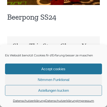
Beerpong SS24
Share This Story, Choose Your
Platform!
Eis Websäit benotzt Cookies fir d'Erfarung besser ze maachen
Facebook
Twitter
Reddit
LinkedIn
WhatsApp
E-
Accept cookies
Mail
Nëmmen Funktional
Astellungen kucken
Datenschutzerklärung
Datenschutzerklärung
Impressum